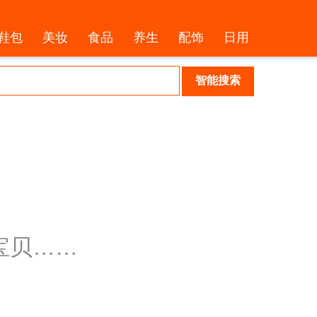
鞋包
美妆
食品
养生
配饰
日用
宝贝……