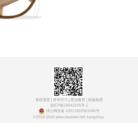
青骄课堂
|
青年学习
|
普法教育
|
铁路购票
浙ICP备16042245号-1
浙公网安备 33011802001040号
©2016-2026
www.dayimen.net
.hangzhou.