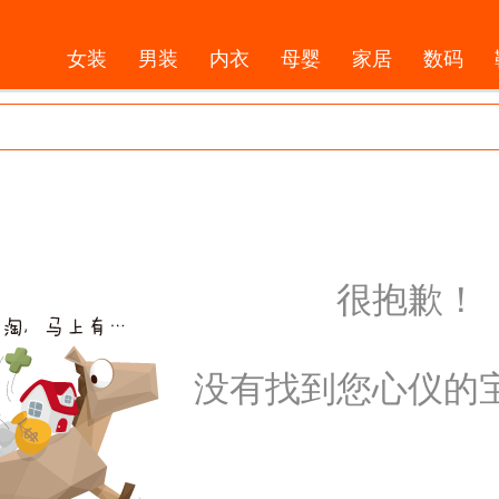
女装
男装
内衣
母婴
家居
数码
很抱歉！
没有找到您心仪的