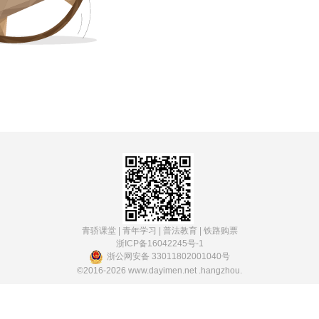
青骄课堂
|
青年学习
|
普法教育
|
铁路购票
浙ICP备16042245号-1
浙公网安备 33011802001040号
©2016-2026
www.dayimen.net
.hangzhou.