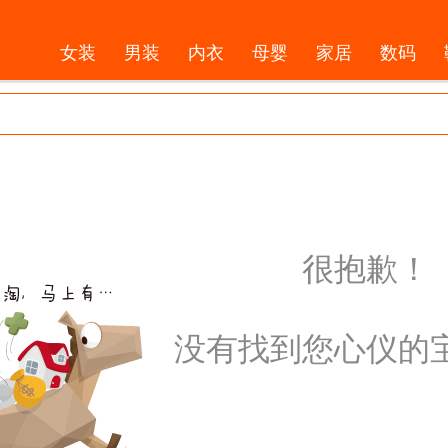
女装
男装
内衣
母婴
家居
数码
很抱歉！
没有找到您心仪的