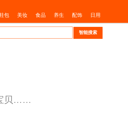
鞋包
美妆
食品
养生
配饰
日用
宝贝……